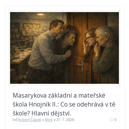
Masarykova základní a mateřské
škola Hnojník II.: Co se odehrává v té
škole? Hlavní dějství.
od
Robert Čapek
v
Blog
v 21. 1. 2026
0