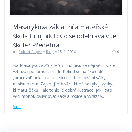
Masarykova základní a mateřské
škola Hnojník I.: Co se odehrává v té
škole? Předehra.
od
Robert Čapek
v
Blog
v 15. 1. 2026
0
Na Masarykově ZŠ a MŠ v Hnojníku se dějí věci, které
vzbuzují pozornost médií. Pokud se na škole dějí
„pracovní“ nekalosti a vedou se tam lokální války,
nepíšu o tom. Zajímají mě věci, které se týkají výuky,
klimatu, žáků… ale tohle je dobrá ilustrace, jak i tyto
věci mohou ovlivňovat žáky a rodiče a výrazně…
Více