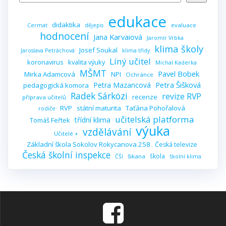
edukace
didaktika
evaluace
Cermat
dějepis
hodnocení
Jana Karvaiová
Jaromír Vrbka
klima školy
Josef Soukal
Jaroslava Petráchová
klima třídy
Líný učitel
koronavirus
kvalita výuky
Michal Kaderka
MŠMT
Pavel Bobek
Mirka Adamcová
NPI
Ochránce
Petra Šišková
Petra Mazancová
pedagogická komora
Radek Sárközi
revize RVP
recenze
příprava učitelů
RVP
státní maturita
Taťána Pohořalová
rodiče
učitelská platforma
třídní klima
Tomáš Feřtek
výuka
vzdělávání
Učitelé +
Základní škola Sokolov Rokycanova 258
Česká televize
Česká školní inspekce
škola
šikana
ČŠI
školní klima