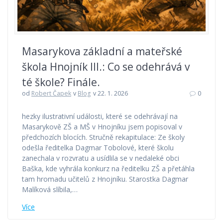
Masarykova základní a mateřské
škola Hnojník III.: Co se odehrává v
té škole? Finále.
od
Robert Čapek
v
Blog
v 22. 1. 2026
0
hezky ilustrativní události, které se odehrávají na
Masarykově ZŠ a MŠ v Hnojníku jsem popisoval v
předchozích blocích. Stručně rekapitulace: Ze školy
odešla ředitelka Dagmar Tobolové, které školu
zanechala v rozvratu a usídlila se v nedaleké obci
Baška, kde vyhrála konkurz na ředitelku ZŠ a přetáhla
tam hromadu učitelů z Hnojníku. Starostka Dagmar
Malíková slíbila,…
Více