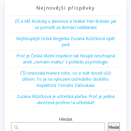
Nejnovější příspěvky
ZŠ a MŠ Roztoky u Jilemnice a ředitel Petr Brázda: jak
se pomstít za domácí vzdělávání
Nejhloupější česká blogerka Zuzana Růžičková opět
perlí
Proč je Česká školní inspekce tak hloupě neschopná
aneb „nemám matku“ z pohledu psychologie.
ČŠI testovala hranice toho, co si stát dovolí vůči
dětem. To je na vyhození ústředního školního
inspektora Tomáše Zatloukala
Zuzana Růžičková je učitelská plačka. Proč je jediná
ubrečená profese ta učitelská?
Hledat
Hledat