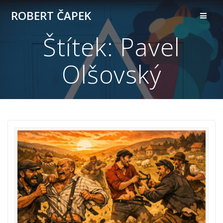
Přeskočit
ROBERT ČAPEK
na
obsah
Štítek:
Pavel
Olšovský