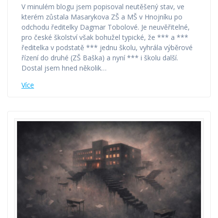
V minulém blogu jsem popisoval neutěšený stav, ve
kterém zůstala Masarykova ZŠ a MŠ v Hnojníku po
odchodu ředitelky Dagmar Tobolové. Je neuvěřitelné,
pro české školství však bohužel typické, že *** a ***
ředitelka v podstatě *** jednu školu, vyhrála výběrové
řízení do druhé (ZŠ Baška) a nyní *** i školu další.
Dostal jsem hned několik…
Více