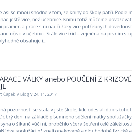
e asi se mnou shodne v tom, že knihy do školy patří. Podle
nad ještě více, než učebnice. Knihu totiž můžeme považovat
í pramen a práce s ní naučí žáky více potřebných dovednost
ané učivo v učebnici. Stále více tříd – zejména na prvním stu
ályhodně obsahuje i…
ARACE VÁLKY anebo POUČENÍ Z KRIZOV
JE
t Čapek
v
Blog
v 24. 11. 2017
ná pozornosti se stala v jisté škole, kde odeslali dopis toho
„Dobrý den, na základě písemného sdělení matky spolužačky
syna o šikaně vůči ni, proběhlo včera šetření celé záležitosti
alší dva spolužáci přiznali opakované a dlouhodobé fyzické 