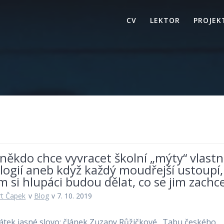
CV
LEKTOR
PROJEK
někdo chce vyvracet školní „mýty“ vlastn
ogií aneb když každý moudřejší ustoupí,
 si hlupáci budou dělat, co se jim zachc
t Čapek
v
Blog
v 7. 10. 2019
átek jasné slovo: článek Zuzany Růžičkové „Tabu českého