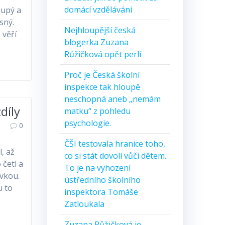
domácí vzdělávání
oupý a
sný.
Nejhloupější česká
 věří
blogerka Zuzana
Růžičková opět perlí
Proč je Česká školní
inspekce tak hloupě
neschopná aneb „nemám
díly
matku“ z pohledu
psychologie.
0
ČŠI testovala hranice toho,
, až
co si stát dovolí vůči dětem.
 četl a
To je na vyhození
ůvkou.
ústředního školního
u to
inspektora Tomáše
Zatloukala
Zuzana Růžičková je