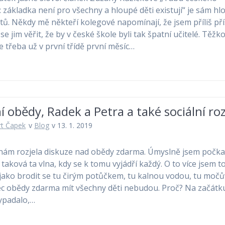
í: základka není pro všechny a hloupé děti existují“ je sám hl
tů. Někdy mě někteří kolegové napomínají, že jsem příliš pří
e jim věřit, že by v české škole byli tak špatní učitelé. Těžko
e třeba už v první třídě první měsíc…
í obědy, Radek a Petra a také sociální roz
t Čapek
v
Blog
v 13. 1. 2019
nám rozjela diskuze nad obědy zdarma. Úmyslně jsem počkal
taková ta vlna, kdy se k tomu vyjádří každý. O to více jsem to
 jako brodit se tu čirým potůčkem, tu kalnou vodou, tu moč
 obědy zdarma mít všechny děti nebudou. Proč? Na začátk
ypadalo,…