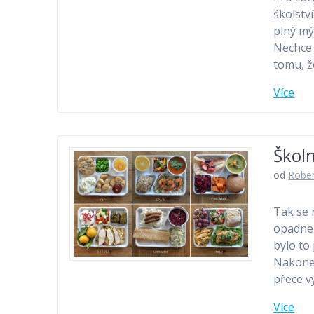
školstv
plný mý
Nechce s
tomu, ž
Více
Školn
od
Rober
Tak se 
opadne 
bylo to
Nakonec
přece v
Více