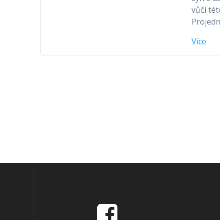
vůči té
Projed
Více
Příspěvek
navigace