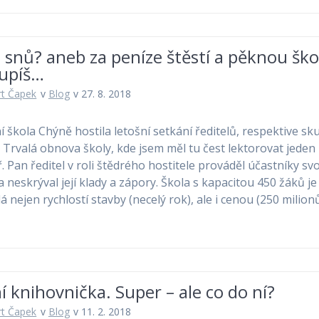
 snů? aneb za peníze štěstí a pěknou ško
upíš…
t Čapek
v
Blog
v 27. 8. 2018
í škola Chýně hostila letošní setkání ředitelů, respektive sk
Trvalá obnova školy, kde jsem měl tu čest lektorovat jeden
. Pan ředitel v roli štědrého hostitele prováděl účastníky sv
a neskrýval její klady a zápory. Škola s kapacitou 450 žáků je
lá nejen rychlostí stavby (necelý rok), ale i cenou (250 milio
í knihovnička. Super – ale co do ní?
t Čapek
v
Blog
v 11. 2. 2018