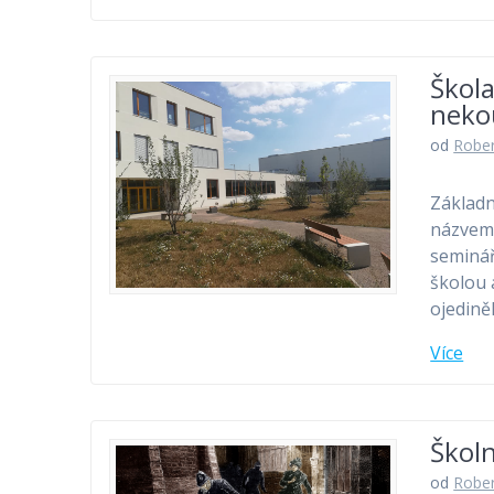
Škola
neko
od
Rober
Základn
názvem 
seminář
školou 
ojedině
Více
Školn
od
Rober