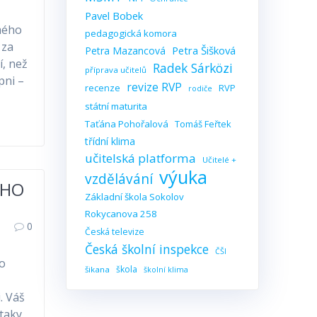
Pavel Bobek
 mého
pedagogická komora
 za
Petra Šišková
Petra Mazancová
í, než
Radek Sárközi
příprava učitelů
pni –
revize RVP
recenze
RVP
rodiče
státní maturita
Taťána Pohořalová
Tomáš Feřtek
třídní klima
učitelská platforma
Učitelé +
výuka
vzdělávání
ÉHO
Základní škola Sokolov
Rokycanova 258
0
Česká televize
Česká školní inspekce
ČŠI
to
škola
šikana
školní klima
. Váš
ataky