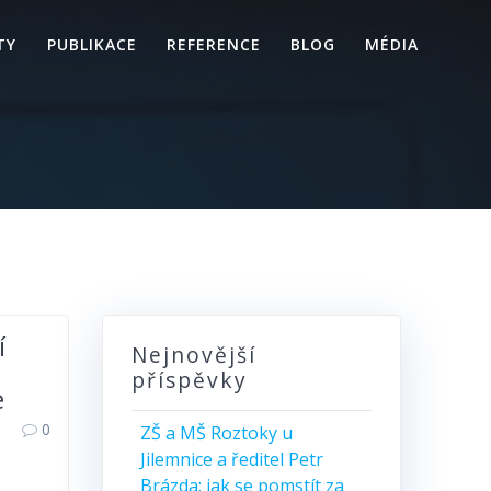
TY
PUBLIKACE
REFERENCE
BLOG
MÉDIA
í
Nejnovější
příspěvky
e
0
ZŠ a MŠ Roztoky u
Jilemnice a ředitel Petr
Brázda: jak se pomstít za