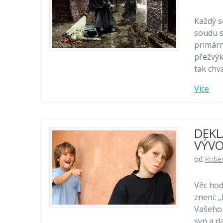
Každý s
soudu s
primárn
přežvýk
tak chv
Více
DEKL
VÝVO
od
Rober
Věc hod
znení: 
Vašeho 
syn a d