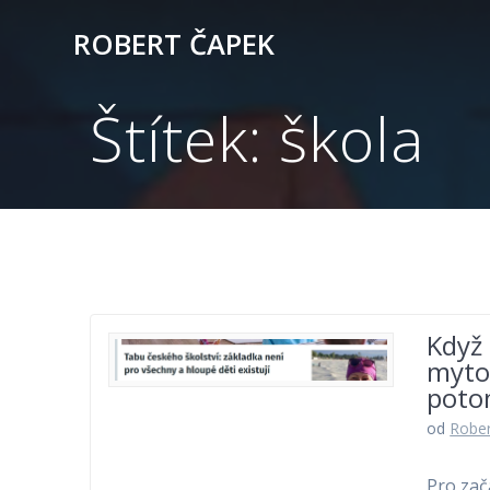
Přeskočit
ROBERT ČAPEK
na
obsah
Štítek:
škola
Když 
mytol
potom
od
Rober
Pro zač