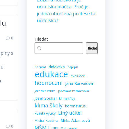
učitelská plačka. Proč je
jediná ubrečená profese ta
učitelská?
lu
0
Hledat
Hledat
upiny s
ou
didaktika
Cermat
dějepis
edukace
evaluace
nů…
hodnocení
Jana Karvaiová
Jaromír Vrbka
Jaroslava Petráchová
Josef Soukal
klima třídy
klima školy
koronavirus
Líný učitel
kvalita výuky
Mirka Adamcová
Michal Kaderka
0
MŠMT
NPI
Ochránce