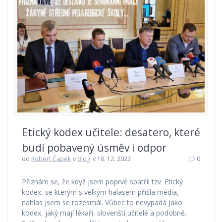
Etický kodex učitele: desatero, které
budí pobavený úsměv i odpor
od
Robert Čapek
v
Blog
v 10. 12. 2022
0
Přiznám se, že když jsem poprvé spatřil tzv. Etický
kodex, se kterým s velkým halasem přišla média,
nahlas jsem se rozesmál. Vůbec to nevypadá jako
kodex, jaký mají lékaři, slovenští učitelé a podobně.