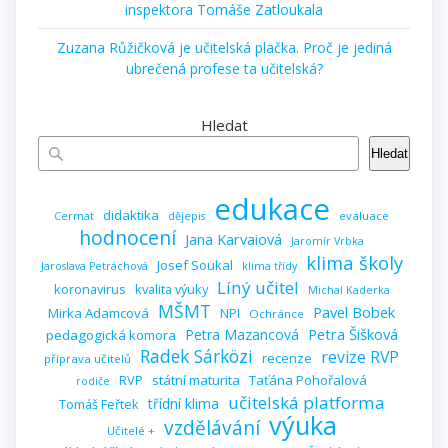
inspektora Tomáše Zatloukala
Zuzana Růžičková je učitelská plačka. Proč je jediná
ubrečená profese ta učitelská?
Hledat
Hledat
edukace
didaktika
evaluace
Cermat
dějepis
hodnocení
Jana Karvaiová
Jaromír Vrbka
klima školy
Josef Soukal
Jaroslava Petráchová
klima třídy
Líný učitel
koronavirus
kvalita výuky
Michal Kaderka
MŠMT
Pavel Bobek
Mirka Adamcová
NPI
Ochránce
Petra Šišková
Petra Mazancová
pedagogická komora
Radek Sárközi
revize RVP
recenze
příprava učitelů
RVP
státní maturita
Taťána Pohořalová
rodiče
učitelská platforma
třídní klima
Tomáš Feřtek
výuka
vzdělávání
Učitelé +