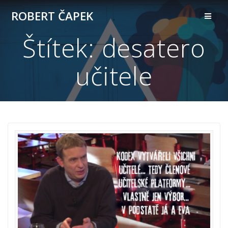
Přeskočit
ROBERT ČAPEK
na
obsah
Štítek:
desatero
učitele