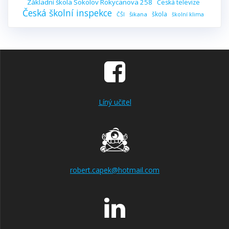
Základní škola Sokolov Rokycanova 258
Česká televize
Česká školní inspekce
škola
šikana
ČŠI
školní klima
Líný učitel
robert.capek@hotmail.com