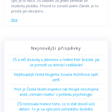
Spíš je to něco, co udělám za jeden seminář se
studenty peďáku. Přesně to označil jeden článek: je to
prostě jen desatero…
Více
Nejnovější příspěvky
ZŠ a MŠ Roztoky u Jilemnice a ředitel Petr Brázda: jak
se pomstít za domácí vzdělávání
Nejhloupější česká blogerka Zuzana Růžičková opět
perlí
Proč je Česká školní inspekce tak hloupě neschopná
aneb „nemám matku“ z pohledu psychologie.
ČŠI testovala hranice toho, co si stát dovolí vůči
dětem. To je na vyhození ústředního školního