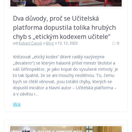
Dva důvody, proč se Učitelská
platforma dopustila tolika hrubých
chyb s „etickým kodexem učitele“
od
Robert Čapek
v
Blog
v 12. 12. 2022
0
Kritizovat „etický kodex“ (které raději nazývejme
„desatero“) se kterým halasně přišel ministr školství a
náš šéfinspektor, je jako kopat do vysušené mrtvoly. Je
to tak špatné, že se ani mouchy neslétnou. To, čemu
bych se chtěl věnovat, jsou totální chyby, kterých se
dopustil iniciátor a hlavní autor – Učitelská platforma –
a v závěsu i…
Více