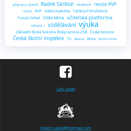
Radek Sárközi
revize RVP
recenze
příprava učitelů
RVP
státní maturita
Taťána Pohořalová
rodiče
učitelská platforma
třídní klima
Tomáš Feřtek
výuka
vzdělávání
Učitelé +
Základní škola Sokolov Rokycanova 258
Česká televize
Česká školní inspekce
škola
šikana
ČŠI
školní klima
Líný učitel
robert.capek@hotmail.com