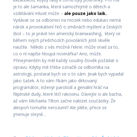
je to ale šamanka, která samozřejmě o dětech a
vzdělávání mluvit může –
ale pouze jako laik.
Vydávat se za odbornici na mozek nebo edukaci nemá
nárok a provokativní řeči o změnách myšlení a českých
škol – to je právě ten americký brainwashing, který se
během svých předchozích povoláních jistě skvěle
naučila. Někdo z vás možná řekne: může snad za to,
co o ní napíše hloupá novinářka? Ano, může.
Přinejmenším by měl každý soudný člověk požádat o
opravu. Kdyby mě třeba označili za odborníka na
astrologii, postaral bych se o to sám. Jinak bych vypadal
jako šašek. A to vám říkám jako dírkovaný
programátor, inženýr parolodí a geniální hráč na
filipínské dudy, které léčí rakovinu. Dávejte si ale bacha,
až vám Michaela Tilton začne nabízet součástky. Že
alespoň tomuhle nerozumí? Ale jděte, přece se
jmenuje stejně…