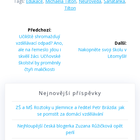
Tags:
Edukace
,
Michaela Tilton
,
Neurověda
,
Šarlatánka
,
Tilton
Navigace
Předchozí:
pro
Předchozí
Učiliště shromažďují
příspěvek:
vzdělávací odpad? Ano,
Další:
příspěvek
Další
ale na řemeslo jdou i
Nakopněte svoji školu v
příspěvek:
skvělí žáci. Učňovské
Litomyšli!
školství by proměnily
čtyři maličkosti
Nejnovější příspěvky
ZŠ a MŠ Roztoky u Jilemnice a ředitel Petr Brázda: jak
se pomstít za domácí vzdělávání
Nejhloupější česká blogerka Zuzana Růžičková opět
perlí