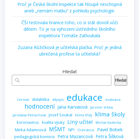
Proč je Česká školní inspekce tak hloupě neschopná
aneb „nemám matku“ z pohledu psychologie.
ČŠI testovala hranice toho, co si stát dovolí vůči
dětem. To je na vyhození ústředního školního
inspektora Tomáše Zatloukala
Zuzana Růžičková je učitelská plačka. Proč je jediná
ubrečená profese ta učitelská?
Hledat
Hledat
edukace
didaktika
evaluace
Cermat
dějepis
hodnocení
Jana Karvaiová
Jaromír Vrbka
klima školy
Josef Soukal
Jaroslava Petráchová
klima třídy
Líný učitel
koronavirus
kvalita výuky
Michal Kaderka
MŠMT
Pavel Bobek
Mirka Adamcová
NPI
Ochránce
Petra Šišková
Petra Mazancová
pedagogická komora