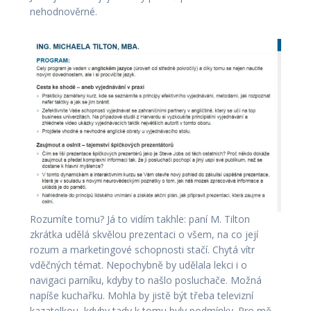
nehodnověrné.
Rozumíte tomu? Já to vidím takhle: paní M. Tilton
zkrátka udělá skvělou prezentaci o všem, na co její
rozum a marketingové schopnosti stačí. Chytá vítr
vděčných témat. Nepochybně by udělala lekci i o
navigaci parníku, kdyby to našlo posluchače. Možná
napíše kuchařku. Mohla by jistě být třeba televizní
kazatelkou, kdyby tady k tomu byly podmínky. Pro mě