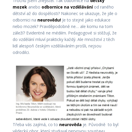
Trochu jsem znejistěl. Tak odbornice na
dětský
mozek
anebo
odbornice na vzdělávání
od raného
dětství až do dospělosti? Nakonec se ukazuje, že jde o
odbornici na
neurovědu!
Je to stejné jako edukace
nebo mozek? Pravděpodobně ne… ale komu na tom
záleží? Evidentně ne médiím. Pedagogové si stěžují, že
do vzdělání mluví prakticky každý. Ale množství z těch
lidí alespoň českým vzděláváním prošli, nejsou
odrodilci.
Třeba vás zajímá, co to
neurověda
je. Původně to byl
vědecký obor, který studuval nervovou soustavu.