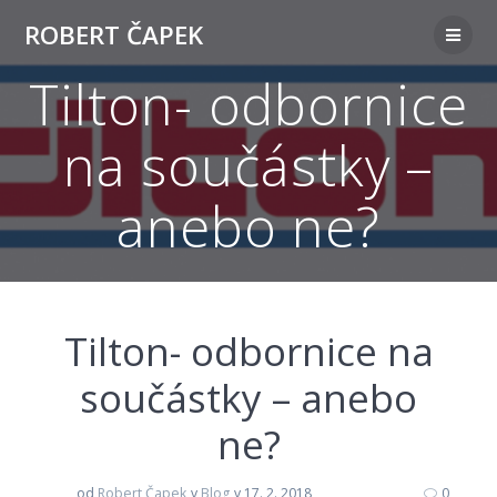
Přeskočit
ROBERT ČAPEK
na
obsah
Tilton- odbornice
na součástky –
anebo ne?
Tilton- odbornice na
součástky – anebo
ne?
od
Robert Čapek
v
Blog
v 17. 2. 2018
0