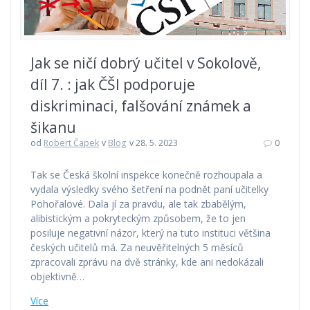
Jak se ničí dobrý učitel v Sokolově,
díl 7. : jak ČŠI podporuje
diskriminaci, falšování známek a
šikanu
od
Robert Čapek
v
Blog
v 28. 5. 2023
0
Tak se Česká školní inspekce konečně rozhoupala a
vydala výsledky svého šetření na podnět paní učitelky
Pohořalové. Dala jí za pravdu, ale tak zbabělým,
alibistickým a pokryteckým způsobem, že to jen
posiluje negativní názor, který na tuto instituci většina
českých učitelů má. Za neuvěřitelných 5 měsíců
zpracovali zprávu na dvě stránky, kde ani nedokázali
objektivně…
Více