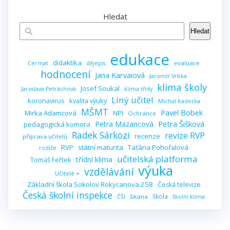
Hledat
Hledat
edukace
didaktika
evaluace
Cermat
dějepis
hodnocení
Jana Karvaiová
Jaromír Vrbka
klima školy
Josef Soukal
Jaroslava Petráchová
klima třídy
Líný učitel
koronavirus
kvalita výuky
Michal Kaderka
MŠMT
Pavel Bobek
Mirka Adamcová
NPI
Ochránce
Petra Šišková
Petra Mazancová
pedagogická komora
Radek Sárközi
revize RVP
recenze
příprava učitelů
RVP
státní maturita
Taťána Pohořalová
rodiče
učitelská platforma
třídní klima
Tomáš Feřtek
výuka
vzdělávání
Učitelé +
Základní škola Sokolov Rokycanova 258
Česká televize
Česká školní inspekce
škola
šikana
ČŠI
školní klima