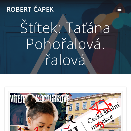
Přeskočit
ROBERT ČAPEK
na
obsah
Štítek:
Taťána
Pohořalová.
řalová