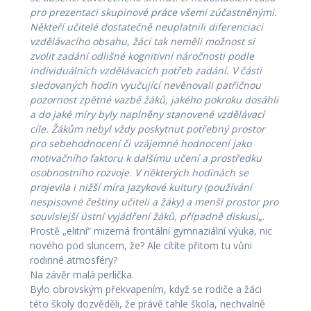
pro prezentaci skupinové práce všemi zúčastněnými.
Někteří učitelé dostatečně neuplatnili diferenciaci
vzdělávacího obsahu, žáci tak neměli možnost si
zvolit zadání odlišné kognitivní náročnosti podle
individuálních vzdělávacích potřeb zadání. V části
sledovaných hodin vyučující nevěnovali patřičnou
pozornost zpětné vazbě žáků, jakého pokroku dosáhli
a do jaké míry byly naplněny stanovené vzdělávací
cíle. Žákům nebyl vždy poskytnut potřebný prostor
pro sebehodnocení či vzájemné hodnocení jako
motivačního faktoru k dalšímu učení a prostředku
osobnostního rozvoje. V některých hodinách se
projevila i nižší míra jazykové kultury (používání
nespisovné češtiny učiteli a žáky) a menší prostor pro
souvislejší ústní vyjádření žáků, případně diskusi
„.
Prostě „elitní“ mizerná frontální gymnaziální výuka, nic
nového pod sluncem, že? Ale cítíte přitom tu vůni
rodinné atmosféry?
Na závěr malá perlička.
Bylo obrovským překvapením, když se rodiče a žáci
této školy dozvěděli, že právě tahle škola, nechvalně