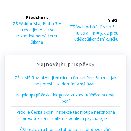
Navigace
Předchozí:
Další:
pro
Předchozí
ZŠ Waldorfská, Praha 5 +
Další
ZŠ Waldorfská, Praha 5 +
příspěvek:
Jules a Jim = jak se
příspěvek:
Jules a Jim = jak z prdu
příspěvek
rozhodně nemá šetřit
udělat šikanózní kuličku
šikana
Nejnovější příspěvky
ZŠ a MŠ Roztoky u Jilemnice a ředitel Petr Brázda: jak
se pomstít za domácí vzdělávání
Nejhloupější česká blogerka Zuzana Růžičková opět
perlí
Proč je Česká školní inspekce tak hloupě neschopná
aneb „nemám matku“ z pohledu psychologie.
ČŠI testovala hranice toho, co si stát dovolí vůči