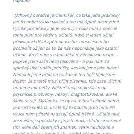
napadlo.
Výchovný poradce je chemikář, co také jede prakticky
jen frontální výuku vyklad a ten má úplně nesmyslně
vysoké požadavky. Jede osnovy z roku nula a obecně
tohle platí pro většinu učitelů. Když si jeden učitel
překvapivě dělal zpětnou vazbu, musel jsem ho
pochválit už jen za to, že nás neponižuje jako ostatní
učitelé. Když nám s námi dělal myšlenkovou mapu –
poprvé jsem zažil něco takového – a pak nám za
splněný úkol udělil jedničky, koukali jsme jako blázni.
Nemohli jsme přijít na to, kde je ten fígl? Měli jsme
dojem, že prostě musí přijít písemka, kde zase všichni
budeme mít pětky. Někteří moji spolužáci mají
psychické problémy, někdy i diagnostikované, ale ve
škole to tají. Myšlenka, že by na to brali učitelé ohled,
je prostě směšná, určitě by to použili proti nim. Při
výuce nám učitelé nadávají úplně běžně. Učitelé také
zesměšňují spolužáky z jiných etnik, chlubí se veřejně
tím, kolik dali špatných známek, velmi nevhodně a
hrubě mluví o studentech – i když někdy jen mezi