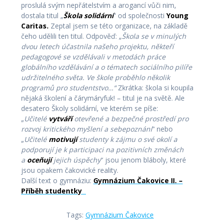
proslulá svým nepřátelstvím a arogancí vůči nim,
dostala titul „
Škola solidární
“ od společnosti
Young
Caritas.
Zeptal jsem se této organizace, na základě
čeho udělili ten titul. Odpověď: „
Škola se v minulých
dvou letech účastnila našeho projektu, někteří
pedagogové se vzdělávali v metodách práce
globálního vzdělávání a o tématech sociálního pilíře
udržitelného světa. Ve škole proběhlo několik
programů pro studentstvo…“
Zkrátka: škola si koupila
nějaká školení a čárymáryfuk! – titul je na světě. Ale
desatero Školy solidární, ve kterém se píše:
„
Učitelé
vytváří
otevřené a bezpečné prostředí pro
rozvoj kritického myšlení a sebepoznání
“ nebo
„
Učitelé
motivují
studenty k zájmu o své okolí a
podporují je k participaci na pozitivních změnách
a
oceňují
jejich úspěchy
“ jsou jenom bláboly, které
jsou opakem čakovické reality.
Další text o gymnáziu:
Gymnázium Čakovice II. –
Příběh studentky
Tags:
Gymnázium Čakovice