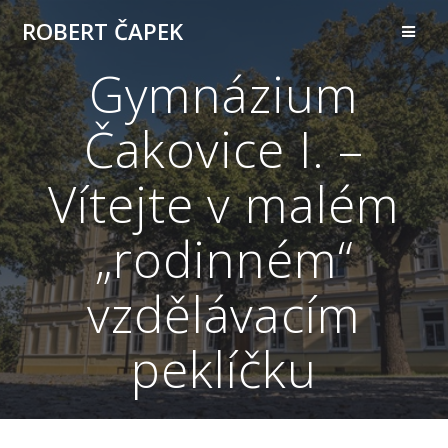
Přeskočit
ROBERT ČAPEK
na
obsah
Gymnázium
Čakovice I. –
Vítejte v malém
„rodinném“
vzdělávacím
peklíčku