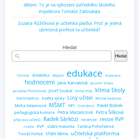
dětem. To je na vyhození ústředního školního
inspektora Tomáše Zatloukala
Zuzana Růžičková je učitelská plačka. Proč je jediná
ubrečená profese ta učitelská?
Hledat
Hledat
edukace
didaktika
evaluace
Cermat
dějepis
hodnocení
Jana Karvaiová
Jaromír Vrbka
klima školy
Josef Soukal
Jaroslava Petráchová
klima třídy
Líný učitel
koronavirus
kvalita výuky
Michal Kaderka
MŠMT
Pavel Bobek
Mirka Adamcová
NPI
Ochránce
Petra Šišková
Petra Mazancová
pedagogická komora
Radek Sárközi
revize RVP
recenze
příprava učitelů
RVP
státní maturita
Taťána Pohořalová
rodiče
učitelská platforma
třídní klima
Tomáš Feřtek