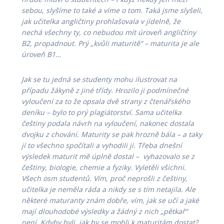
sebou, slyšíme to také a víme o tom. Taká jsme slyšeli,
jak učitelka angličtiny prohlašovala v jídelně, že
nechá všechny ty, co nebudou mít úroveň angličtiny
B2, propadnout. Prý „kvůli maturitě“ – maturita je ale
úroveň B1…
Jak se tu jedná se studenty mohu ilustrovat na
případu žákyně z jiné třídy. Hrozilo ji podmínečné
vyloučení za to že opsala dvě strany z čtenářského
deníku – bylo to prý plagiátorství. Sama učitelka
češtiny podala návrh na vyloučení, nakonec dostala
dvojku z chování. Maturity se pak hrozně bála – a taky
jí to všechno spočítali a vyhodili ji. Třeba d
nešní
výsledek maturit mě úplně dostal –
vyhazovalo se z
češtiny, biologie, chemie a fyziky. Vyletěli všichni.
Všech osm studentů. Vím, proč neprošli z češtiny,
učitelka je neměla ráda a nikdy se s tím netajila. Ale
některé maturanty znám dobře, vím, jak se učí a jaké
mají dlouhodobé výsledky a žádný z nich „pětkař“
není. Kdyby byli, jak by se mohli k maturitám dostat?