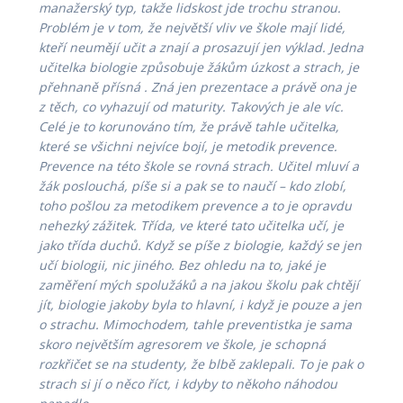
manažerský typ, takže lidskost jde trochu stranou.
Problém je v tom, že největší vliv ve škole mají lidé,
kteří neumějí učit a znají a prosazují jen výklad. Jedna
učitelka biologie způsobuje žákům úzkost a strach, je
přehnaně přísná . Zná jen prezentace a právě ona je
z těch, co vyhazují od maturity. Takových je ale víc.
Celé je to korunováno tím, že právě tahle učitelka,
které se všichni nejvíce bojí, je metodik prevence.
Prevence na této škole se rovná strach. Učitel mluví a
žák poslouchá, píše si a pak se to naučí – kdo zlobí,
toho pošlou za metodikem prevence a to je opravdu
nehezký zážitek. Třída, ve které tato učitelka učí, je
jako třída duchů. Když se píše z biologie, každý se jen
učí biologii, nic jiného. Bez ohledu na to, jaké je
zaměření mých spolužáků a na jakou školu pak chtějí
jít, biologie jakoby byla to hlavní, i když je pouze a jen
o strachu. Mimochodem, tahle preventistka je sama
skoro největším agresorem ve škole, je schopná
rozkřičet se na studenty, že blbě zaklepali. To je pak o
strach si jí o něco říct, i kdyby to někoho náhodou