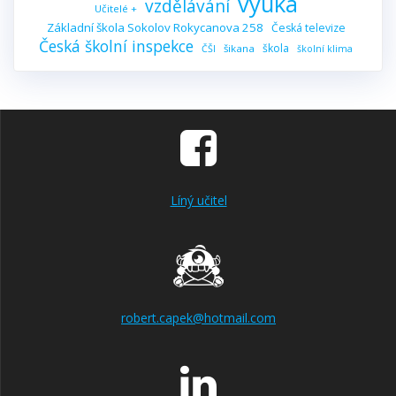
výuka
vzdělávání
Učitelé +
Základní škola Sokolov Rokycanova 258
Česká televize
Česká školní inspekce
škola
šikana
ČŠI
školní klima
Líný učitel
robert.capek@hotmail.com