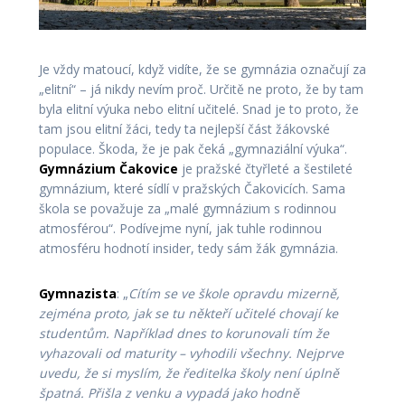
Je vždy matoucí, když vidíte, že se gymnázia označují za
„elitní“ – já nikdy nevím proč. Určitě ne proto, že by tam
byla elitní výuka nebo elitní učitelé. Snad je to proto, že
tam jsou elitní žáci, tedy ta nejlepší část žákovské
populace. Škoda, že je pak čeká „gymnaziální výuka“.
Gymnázium Čakovice
je pražské čtyřleté a šestileté
gymnázium, které sídlí v pražských Čakovicích. Sama
škola se považuje za „malé gymnázium s rodinnou
atmosférou“. Podívejme nyní, jak tuhle rodinnou
atmosféru hodnotí insider, tedy sám žák gymnázia.
Gymnazista
: „
Cítím se ve škole opravdu mizerně,
zejména proto, jak se tu někteří učitelé chovají ke
studentům. Například dnes to korunovali tím že
vyhazovali od maturity – vyhodili všechny.
Nejprve
uvedu, že si myslím, že ředitelka školy není úplně
špatná. Přišla z venku a vypadá jako hodně