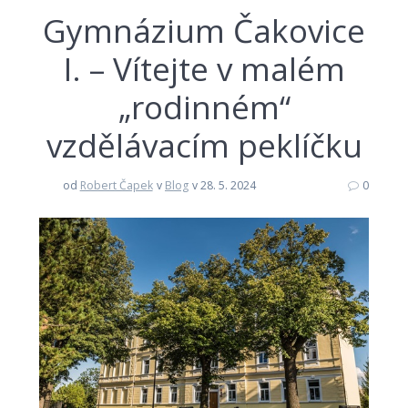
Gymnázium Čakovice
I. – Vítejte v malém
„rodinném“
vzdělávacím peklíčku
od
Robert Čapek
v
Blog
v 28. 5. 2024
0