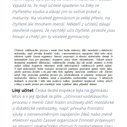
Vypadá to, že mají učitelé spadeno na žáky ze
čtyřletého studia a dávají jim to sežrat právě u
maturity. Na víceleté gymnázium je velký převis, na
čtyřleté ale mnohem menší.
Někteří z učitelů dávají
otevřeně najevo, že nechtějí učit čtyřleté, protože jsou
hloupí a chtějí jen ty víceleté gymnazisty
.
Líný učitel:
Česká školní inspekce byla na gymnáziu
letos a v její zprávě se píše: „
Účinnost vzdělávacího
procesu v menší části hodin snižovaly dílčí metodické
a didaktické nedostatky, např. převaha frontální
výuky s nerovnoměrným zapojením žáků nebo méně
efektivní využití časové organizace činností projevující
se absencí závěrečného shrnutí či nedostatkem času