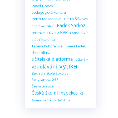
Pavel Bobek
pedagogická komora
Petra Šišková
Petra Mazancová
Radek Sárközi
příprava učitelů
revize RVP
recenze
RVP
rodiče
státní maturita
Taťána Pohořalová
Tomáš Feřtek
třídní klima
učitelská platforma
Učitelé +
výuka
vzdělávání
Základní škola Sokolov
Rokycanova 258
Česká televize
Česká školní inspekce
ČŠI
škola
šikana
školní klima