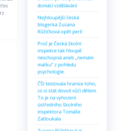
domácí vzdělávání
říni
urz
Nejhloupější česká
blogerka Zuzana
Růžičková opět perlí
Proč je Česká školní
inspekce tak hloupě
neschopná aneb „nemám
matku“ z pohledu
psychologie.
ČŠI testovala hranice toho,
co si stát dovolí vůči dětem.
To je na vyhození
ústředního školního
inspektora Tomáše
Zatloukala
Zuzana Růžičková je