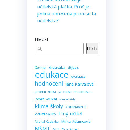
učitelská plačka. Proč je
jediná ubrečená profese ta
učitelská?
Hledat
Hledat
didaktika
Cermat
dějepis
edukace
evaluace
hodnocení
Jana Karvaiová
Jaromír Vrbka
Jaroslava Petráchová
Josef Soukal
klima třídy
klima školy
koronavirus
Líný učitel
kvalita výuky
Mirka Adamcová
Michal Kaderka
MŠMT
NPI
Ochránce