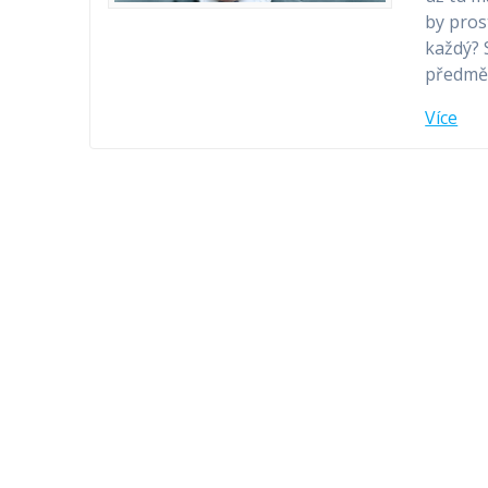
by pros
každý? 
předmět
Více