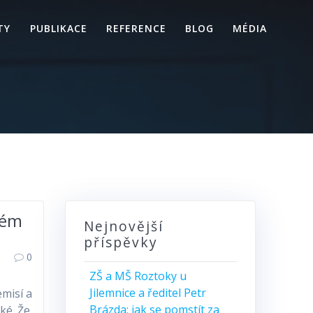
TY
PUBLIKACE
REFERENCE
BLOG
MÉDIA
lém
Nejnovější
příspěvky
0
ZŠ a MŠ Roztoky u
Jilemnice a ředitel Petr
misí a
Brázda: jak se pomstít za
ké. Že