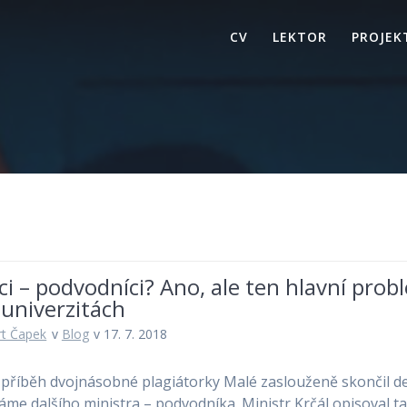
CV
LEKTOR
PROJEK
ici – podvodníci? Ano, ale ten hlavní prob
 univerzitách
t Čapek
v
Blog
v 17. 7. 2018
příběh dvojnásobné plagiátorky Malé zaslouženě skončil de
áme dalšího ministra – podvodníka. Ministr Krčál opisoval ta